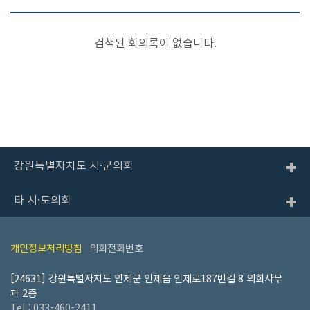
열
린
검색된 회의록이 없습니다.
의
회
의
정
활
동
강원특별자치도 시·군의회
정
보
타 시·도의회
이
용
개인정보처리방침
의회전화번호
안
내
[24631] 강원특별자치도 인제군 인제읍 인제로187번길 8 의회사무
과 2층
Tel : 033-460-2411