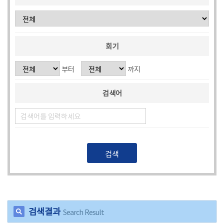
회
의
록
회기
검
색
부터
까지
인
검색어
터
넷
방
송
의
회
자
료
실
검색결과
Search Result