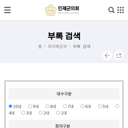
본문으로 바로가기
메인메뉴 바로가기
열
린
부록 검색
의
홈
회의록검색
부록 검색
장
실
의
회
안
내
대수구분
의
10대
9대
8대
7대
6대
5대
원
4대
3대
2대
1대
소
개
회의구분