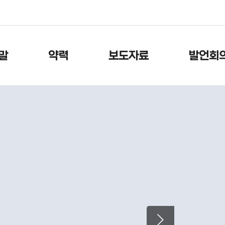
본문으로 바로가기
메인메뉴 바로가기
말
약력
보도자료
발언회