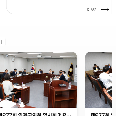
더보기
제277회 인제군의회 임시회 제2차 조례심사특위