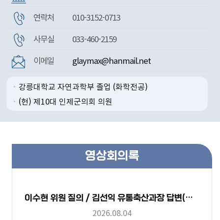
연락처
010-3152-0713
사무실
033-460-2159
이메일
glaymax@hanmail.net
강릉대학교 자연과학부 졸업 (화학전공)
(현) 제10대 인제군의회 의원
(전) 제9대 인제군의회 의원
(전) 인제군학원연합회장
(전) 즐거운어린이회장
영상회의록
이수현 위원 질의 / 김선익 유통축산과장 답변(277회 [임시회] 제2차 예산결산특별위원회)
2026.08.04