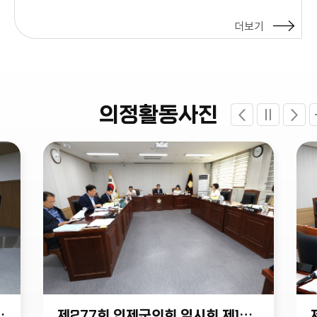
더보기
의정활동사진
회 제6차 본회의
제277회 인제군의회 임시회 제1차 예산결산특위