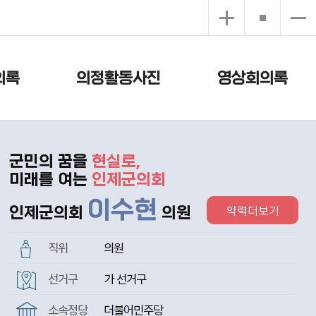
의록
의정활동사진
영상회의록
군민의 꿈을
현실로,
미래를 여는
인제군의회
이수현
약력더보기
인제군의회
의원
직위
의원
선거구
가 선거구
소속정당
더불어민주당