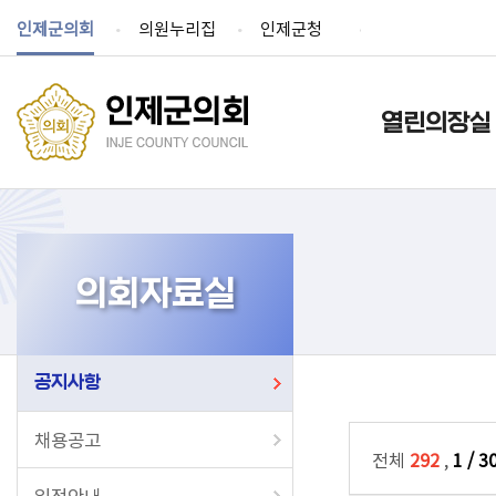
인제군의회
의원누리집
인제군청
열린의장실
의회자료실
공지사항
채용공고
전체
292
,
1 / 3