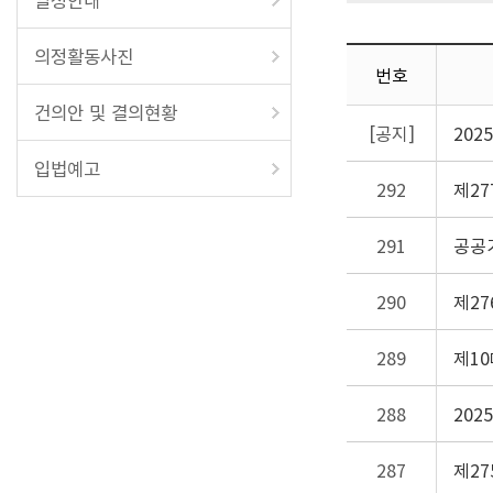
일정안내
의정활동사진
번호
건의안 및 결의현황
[공지]
20
입법예고
292
제2
291
공공
290
제2
289
제1
288
20
287
제2