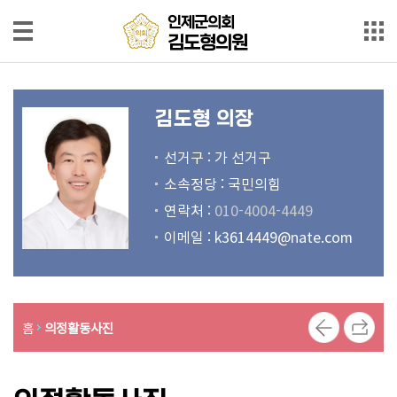
본문으로 바로가기
메인메뉴 바로가기
인제군의회
인제군의회
김도형의원
김도형의원
인
사
김도형 의장
말
선거구 : 가 선거구
약
소속정당 : 국민의힘
력
연락처 :
010-4004-4449
보
이메일 :
k3614449@nate.com
도
자
료
홈
의정활동사진
발
언
회