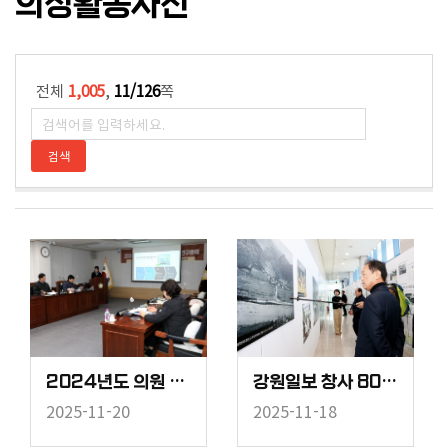
의정활동사진
의
록
의
전체
1,005
,
11/126
쪽
정
활
동
사
진
영
상
회
의
록
2024년도 의원 연구용역 중간보고회(예산편성 분석)
강원일보 창사 80주년 강원의 역사 사진전 "인제의 어제와 오늘"
2025-11-20
2025-11-18